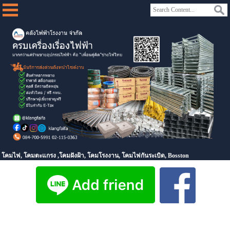
โคมไฟ, โคมตะแกรง ,โคมฝังฝ้า, โคมโรงงาน, โคมไฟกันระเบิด, Bosston