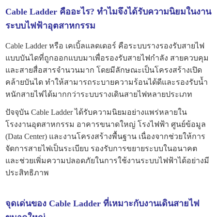
Cable Ladder คืออะไร? ทำไมจึงได้รับความนิยมในงาน
ระบบไฟฟ้าอุตสาหกรรม
Cable Ladder หรือ เคเบิ้ลแลดเดอร์ คือระบบรางรองรับสายไฟ
แบบบันไดที่ถูกออกแบบมาเพื่อรองรับสายไฟกำลัง สายควบคุม
และสายสื่อสารจำนวนมาก โดยมีลักษณะเป็นโครงสร้างเปิด
คล้ายบันได ทำให้สามารถระบายความร้อนได้ดีและรองรับน้ำ
หนักสายไฟได้มากกว่าระบบรางเดินสายไฟหลายประเภท
ปัจจุบัน Cable Ladder ได้รับความนิยมอย่างแพร่หลายใน
โรงงานอุตสาหกรรม อาคารขนาดใหญ่ โรงไฟฟ้า ศูนย์ข้อมูล
(Data Center) และงานโครงสร้างพื้นฐาน เนื่องจากช่วยให้การ
จัดการสายไฟเป็นระเบียบ รองรับการขยายระบบในอนาคต
และช่วยเพิ่มความปลอดภัยในการใช้งานระบบไฟฟ้าได้อย่างมี
ประสิทธิภาพ
จุดเด่นของ Cable Ladder ที่เหมาะกับงานเดินสายไฟ