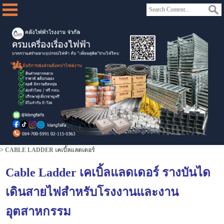
> CABLE LADDER เคเบิ้ลแลดเดอร์
Cable Ladder เคเบิ้ลแลดเดอร์ รางบันได
เดินสายไฟสำหรับโรงงานและงาน
อุตสาหกรรม