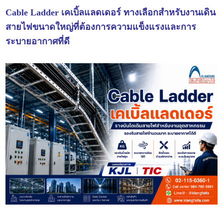
Cable Ladder เคเบิ้ลแลดเดอร์ ทางเลือกสำหรับงานเดิน
สายไฟขนาดใหญ่ที่ต้องการความแข็งแรงและการ
ระบายอากาศที่ดี