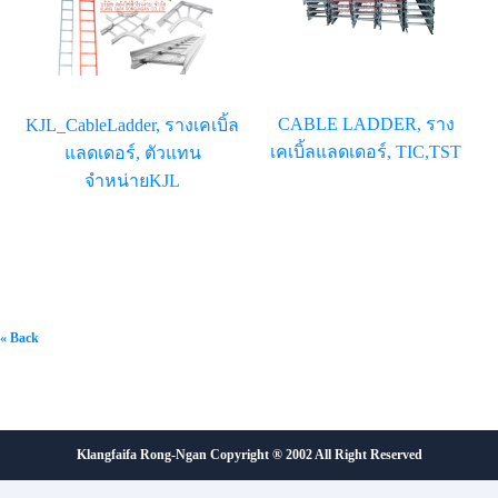
CABLE LADDER, ราง
KJL_CableLadder, รางเคเบิ้ล
เคเบิ้ลแลดเดอร์, TIC,TST
แลดเดอร์, ตัวแทน
จำหน่ายKJL
« Back
Klangfaifa Rong-Ngan Copyright ® 2002 All Right Reserved