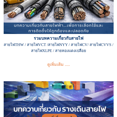
รวมบทความเกี่ยวกับสายไฟ
สายไฟTHW / สายไฟVCT /สายไฟNYY / สายไฟCV/ สายไฟCVVS /
สายไฟXLPE / สายทองแดงเปลือย
ดูเพิ่มเติม .....