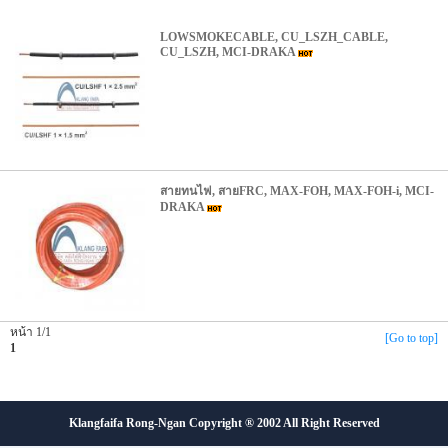
LOWSMOKECABLE, CU_LSZH_CABLE,
CU_LSZH, MCI-DRAKA
สายทนไฟ, สายFRC, MAX-FOH, MAX-FOH-i, MCI-
DRAKA
หน้า 1/1
[Go to top]
1
Klangfaifa Rong-Ngan Copyright ® 2002 All Right Reserved