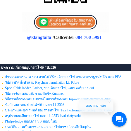
@klangfaifa
/
Callcenter
084-700-5991
บทความเกี่ยวกับอุปกรณ์ไฟฟ้าปี2026
จำนวนและขนาด ของ สายไฟVSท่อร้อยสายไฟ ตามมาตราฐานMEA และ PEA
วิธีการติดตั้งหัวสาย Raychem Termination kit 1Core
Spec. Cable ladder, Ladder, รางเดินสายไฟ, แลดเดอร์,วายเวย์
วิธีการจับแคล้มหลังคาเมทัลชีทKumwell
วิธีการเลือกMould,อุปกรณ์ในการทำMould,Topweld,Exotheremic welding
ข้อกำหนดของสายไฟฟฟ้า มอก.11-2553
สอบถาม คลิก
ประเภทและคุณสมบัติของสายทนไฟ (Fire Performance Cable), FRC Cable
สรุปรายละเอียดสายไฟ มอก.11-2553 ใหม่ thaiyazaki
Phelpsdodge มอก.เก่า VS มอก. ใหม่
ประวัติความเป็นมาของ มอก. สายไฟยาซากิ จนถึงปัจจุบัน