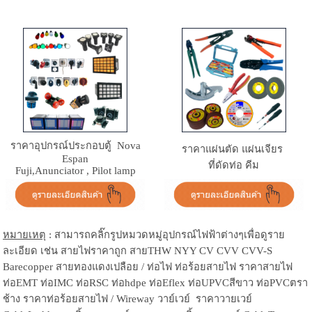
ราคา
อุปกรณ์ประกอบตู้ Nova
ราคา
แผ่นตัด แผ่นเจียร
Espan
ที่ดัดท่อ คีม
Fuji,Anunciator , Pilot lamp
หมายเหตุ
: สามารถคลิ๊กรูปหมวดหมู่อุปกรณ์ไฟฟ้าต่างๆเพื่อดูราย
ละเอียด เช่น สายไฟราคาถูก สายTHW NYY CV CVV CVV-S
Barecopper สายทองแดงเปลือย / ท่อไฟ ท่อร้อยสายไฟ ราคาสายไฟ
ท่อEMT ท่อIMC ท่อRSC ท่อhdpe ท่อEflex ท่อUPVCสีขาว ท่อPVCตรา
ช้าง ราคาท่อร้อยสายไฟ / Wireway วาย์เวย์ ราคาวายเวย์