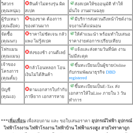
วิศวกร
สินค้าไม่ตรงรุ่น ผิด
ส่งสเปคให้ขออนุมัติ ทำให้
(คุณหนุ่ม)
สเปค
มั่นใจ งานผ่านฉลุย
ผู้รับเหมา
ของขาด ต้องการ
มีบริการส่งด่วนถึงหน้าไซด์งาน
(คุณอ๊อด)
ของด่วนมาก
จบงานได้แน่นอน
จัดซื้อ
ราคาไม่ชัดเจน กลัว
ให้คำแนะนำ พร้อมทำใบเสนอ
(คุณนก)
แพง ไม่รู้สเปค
ราคาง่ายต่อการเปรียบเทียบ
โฟรแมน
แจ้งและส่งตามวันที่นัด งาน
ส่งของช้า งานดีเลย์
(คุณแมน)
ไม่มีสะดุด
เจ้าของ
ขึ้นทะเบียนเป็นผู้ขายOnline
กลัวโอนหลอก โอน
โครงการ
กับกรมพัฒนาธุรกิจ
DBD
เงินไม่ได้สินค้า
registered
(คุณตั้ม)
ขึ้นทะเบียนเป็นE-Tax ส่ง
บัญชี
ตามเอกสารใบกำกับ
เอกสารให้ในLine ภายใน 3 วัน
(คุณเอ)
ภาษียาก เอกสารหาย
ทำการ
***เ
พิ่มเพื่อน
เพื่อสอบถาม และ ขอใบเสนอราคา
อุปกรณ์ไฟฟ้า
อุปกรณ์
ไฟฟ้าแรงสูง
ไฟฟ้าโรงงาน ไฟฟ้าโรงงาน ไฟฟ้าบ้าน
สายไฟราคาถูก