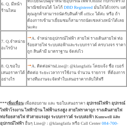
ทะเบียนเป็นผู้จำหน่ายอุปกรณ์ไฟฟ้าOnline กับกระทรวง
6. Q. มีหน้า
พาณิชย์จนได้ โลโก้
DBD Registered
มั่นใจได้100% แต่
ร้านไหม
คุณลูกค้าสามารถนัดรับสินค้าที่ office ได้ค่ะ หรือ ถ้า
ต้องการเข้ามาเยี่ยมชมก็สามารถนัดเซลล่วงหน้าได้เลย
นะคะ
A. จำหน่ายอุปกรณ์ไฟฟ้า สายไฟ รางเดินสายไฟ ท่อ
7. Q.จำหน่าย
ร้อยสายไฟ ระบบล่อฟ้าและระบบกราวด์ ครบวงจร ราคา
อะไรบ้าง
ถูก สินค้ามี มาตราฐาน จัดส่งไว
8. Q.ขอใบ
A. ติดต่อผ่านLine@: @klangfaifa โดยแจ้ง ชื่อ เบอร์
เสนอราคาได้
ติดต่อ ระยะเวลาการใช้งาน จำนวน รายการ ที่ต้องการ
อย่างไร
ทางทีมงานจะจัดทำใบเสนอราคากลับให้ฟรี
***เ
พิ่มเพื่อน
เพื่อสอบถาม และ ขอใบเสนอราคา
อุปกรณ์ไฟฟ้า
อุปกรณ์
ไฟฟ้าแรงสูง
ไฟฟ้าโรงงาน ไฟฟ้าบ้าน
สายไฟราคาถูก รางเดินสายไฟ
ท่อร้อยสายไฟ หัวสายแรงสูง ระบบกราวด์ ระบบล่อฟ้า Kumwell และ
อุปกรณ์ไฟฟ้า
อื่นๆ Line@ : @klangfaifa หรือ Call Center
084-700-