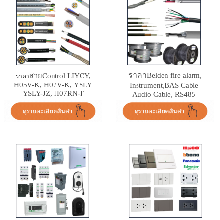
ราคา
Belden fire alarm,
สายControl LIYCY,
ราคา
H05V-K, H07V-K, YSLY
Instrument,BAS Cable
YSLY-JZ, H07RN-F
Audio Cable, RS485