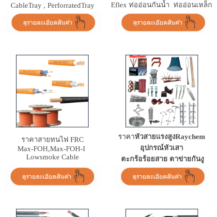
Eflex ท่ออ่อนกันน้ำ ท่ออ่อนเหล็ก
CableTray , PerforratedTray
ราคา
หัวสายแรงสูงRaychem
ราคา
สายทนไฟ FRC
อุปกรณ์หัวเสา
Max-FOH,Max-FOH-I
Lowsmoke Cable
ตะกร้อร้อยสาย ตาข่ายกันงู