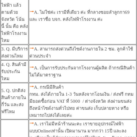
ไฟฟ้า แล้ว
ตามด้วย
A. ไม่ใช่ค่ะ เรามีที่เดียว ค่ะ ที่กลางซอยลำลูกกา69
จังหวัด โน้น
และ เราชื่อ บจก. คลังไฟฟ้าโรงงาน ค่ะ
นี้ นั้น คือ คลัง
ไฟฟ้าโรงงาน
ไหม
3. Q. มีบริการ
A. สามารถส่งด่วนถึงไซด์งานภายใน 2 ชม. ลูกค้าใช้
ส่งด่วนไหม
ด่วนประจำ
4. Q. สินค้ามี
A. เป็นการรับประกันจากโรงงานผู้ผลิต ถ้ากรณีสินค้า
รับประกัน
ไม่ได้มาตราฐาน
ไหม
A. กรณีมีสินค้า
5. Q. ปกติส่ง
กทม. ส่งได้ภายใน 1-3 วันหลังจากโอนเงิน / ส่งฟรี กทม
สินค้าภายใน
มียอดซื้อก่อน VAT ที่ 5000 / ต่างจังหวัด ส่งผ่านขนส่ง
กี่วัน และส่ง
ถึงหน้าไซด์งานทั่วไปทย ค่าขนส่ง เก็บปลายทาง หรือ
ฟรีไหม
เหมารถไปส่งได้เลยค่ะ
A. เราไม่มีหน้าร้านนะคะ เราขายอุปกรณ์ไฟฟ้า
แบบOnlineเท่านั้น เปิดมานาน มากกว่า 15ปี และลง