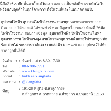
นี่คือสิ่งที่เรายึดมั่นมาตั้งแต่วันแรก และ จะเป็นพลังที่พาเราเติบโตไป
พร้อมกับลูกค้าในทุกโครงการ ทั้งในวันนี้และในอนาคตต่อไป
อุปกรณ์ไฟฟ้า อุปกรณ์ไฟฟ้าโรงงาน ราคาถูก
หลากหลายรายการ
ติดต่อง่าย ได้ของแท้ ได้ของชัวร์ หมดปัญหาเรื่องขนส่ง ต้องที่
"คลัง
ไฟฟ้าโรงงาน"
สอบถามข้อมูล
อุปกรณ์ไฟฟ้า ไฟฟ้าโรงงาน
ไฟฟ้า
อุตสาหกรรม ไฟฟ้าแรงสูง สายไฟราคาถูก รางเดินสายไฟราคาถูก ท่อ
ร้อยสายไฟ ระบบกราวด์และระบบล่อฟ้า
Kumwell และ อุปกรณ์ไฟฟ้า
ราคาถูกอื่นได้ที่
วันทำการ
: จันทร์ - เสาร์ 8.30-17.30
Tel
:
084-700-5991
Website
:
www.klangfaifa.com
Social
:
linktr.ee/klangfaifa
:
@klangfaifa
สอบถาม
: 191/28 หมู่ที่3 ซ.ลำลูกกา69
ที่อยู่
ถ.ลำลูกกา ต.ลาดสวาย อ.ลำลูกกา จ.ปทุมธานี 12150