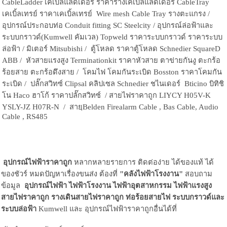
CableLadder เคเบิ้ลแลดเดอร์ ราคารางเคเบิ้ลแลดเดอร์ CableTray
เคเบิ้ลเทรย์ ราคาเคเบิ้ลเทรย์ Wire mesh Cable Tray รางตะแกรง /
อุปกรณ์ประกอบท่อ Conduit fitting SC Steelcity / อุปกรณ์ล่อฟ้าและ
ระบบกราวด์(Kumwell คัมเวล) Topweld ราคาระบบกราวด์ ราคาระบบ
ล่อฟ้า / มิเตอร์ Mitsubishi / ตู้โหลด ราคาตู้โหลด Schnedier SquareD
ABB / หัวสายแรงสูง Terminationkit ราคาหัวสาย ตาข่ายกันงู ตะกร้อ
ร้อยสาย ตะกร้อดึงสาย / โคมไฟ โคมกันระเบิด Bosston ราคาโคมกัน
ระเบิด / ปลั๊กสวิทซ์ Clipsal คลิปเซล Schnedier ชไนเดอร์ Bticino บิทิชิ
โน Haco ฮาโก้ ราคาปลั๊กสวิทซ์ / สายไฟราคาถูก LIYCY H05V-K
YSLY-JZ H07R-N / สายฺBelden Firealarm Cable , Bas Cable, Audio
Cable , RS485
อุปกรณ์ไฟฟ้าราคาถูก
หลากหลายรายการ ติดต่อง่าย ได้ของแท้ ได้
ของชัวร์ หมดปัญหาเรื่องขนส่ง ต้องที่
"คลังไฟฟ้าโรงงาน"
สอบถาม
ข้อมูล
อุปกรณ์ไฟฟ้า ไฟฟ้าโรงงาน
ไฟฟ้าอุตสาหกรรม ไฟฟ้าแรงสูง
สายไฟราคาถูก รางเดินสายไฟราคาถูก ท่อร้อยสายไฟ ระบบกราวด์และ
ระบบล่อฟ้า
Kumwell และ อุปกรณ์ไฟฟ้าราคาถูกอื่นได้ที่