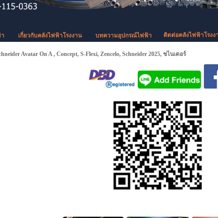
ติดต่อคลังไฟฟ้าโรงง
้า
เกี่ยวกับคลังไฟฟ้าโรงงาน
บทความอุปกรณ์ไฟฟ้า
hneider Avatar On A , Concept, S-Flexi, Zencelo, Schneider 2025, ชไนเดอร์