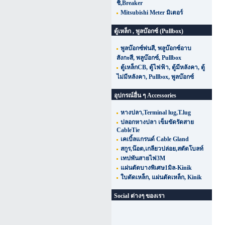
ชิ,Breaker
Mitsubishi Meter มิเตอร์
ตู้เหล็ก , พูลบ๊อกซ์ (Pullbox)
พูลบ๊อกซ์พ่นสี, พลูบ๊อกซ์อาบ
สังกะสี, พลูบ๊อกซ์, Pullbox
ตู้เหล็กCB, ตู้ไฟฟ้า, ตู้มีหลังคา, ตู้
ไม่มีหลังคา, Pullbox, พูลบ๊อกซ์
อุปกรณ์อื่น ๆ Accessories
หางปลา,Terminal lug,T.lug
ปลอกหางปลา เข็มขัดรัดสาย
CableTie
เคเบิ้ลแกรนด์ Cable Gland
สกูร,น๊อต,เกลียวปล่อย,สตัดโบลท์
เทปพันสายไฟ3M
แผ่นตัดบางพิเศษ1มิล-Kinik
ใบตัดเหล็ก, แผ่นตัดเหล็ก, Kinik
Social ต่างๆ ของเรา