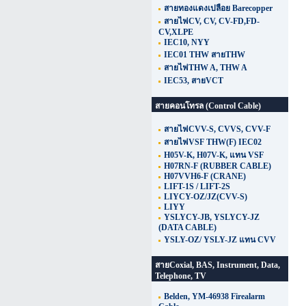
สายทองแดงเปลือย Barecopper
สายไฟCV, CV, CV-FD,FD-
CV,XLPE
IEC10, NYY
IEC01 THW สายTHW
สายไฟTHW A, THW A
IEC53, สายVCT
สายคอนโทรล (Control Cable)
สายไฟCVV-S, CVVS, CVV-F
สายไฟVSF THW(F) IEC02
H05V-K, H07V-K, แทน VSF
H07RN-F (RUBBER CABLE)
H07VVH6-F (CRANE)
LIFT-1S / LIFT-2S
LIYCY-OZ/JZ(CVV-S)
LIYY
YSLYCY-JB, YSLYCY-JZ
(DATA CABLE)
YSLY-OZ/ YSLY-JZ แทน CVV
สายCoxial, BAS, Instrument, Data,
Telephone, TV
Belden, YM-46938 Firealarm