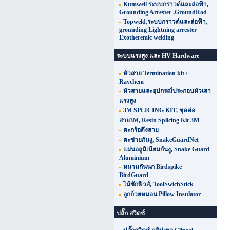
Kumwell ระบบกราวด์และล่อฟ้า,
Grounding Arrester ,GroundRod
Topweld,ระบบกราวด์และล่อฟ้า,
grounding Lightning arrester
Exotheremic welding
ระบบแรงสูง และ HV Hardware
หัวสาย Termination kit /
Raychem
หัวสายและอุปกรณ์ประกอบหัวเสา
แรงสูง
3M SPLICING KIT, ชุดต่อ
สาย3M, Resin Splicing Kit 3M
ตะกร้อดึงสาย
ตะข่ายกันงู, SnakeGuardNet
แผ่นอลูมิเนียมกันงู, Snake Guard
Aluminium
หนามกันนก Birdspike
BirdGuard
ไม้ชักฟิวส์, ToolSwichStick
ลูกถ้วยหมอน Pillow Insulator
ปลั๊ก สวิตช์