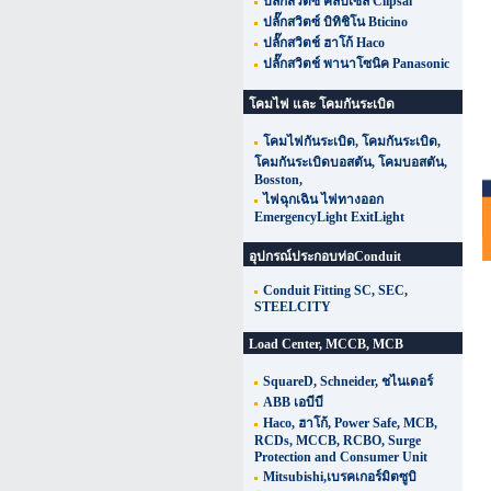
ปลั๊กสวิตซ์ คลิปเซล Clipsal
ปลั๊กสวิตซ์ บิทิชิโน Bticino
ปลั๊กสวิตช์ ฮาโก้ Haco
ปลั๊กสวิตช์ พานาโซนิค Panasonic
โคมไฟ และ โคมกันระเบิด
โคมไฟกันระเบิด, โคมกันระเบิด,
โคมกันระเบิดบอสตัน, โคมบอสตัน,
Bosston,
ไฟฉุกเฉิน ไฟทางออก
EmergencyLight ExitLight
อุปกรณ์ประกอบท่อConduit
Conduit Fitting SC, SEC,
STEELCITY
Load Center, MCCB, MCB
SquareD, Schneider, ชไนเดอร์
ABB เอบีบี
Haco, ฮาโก้, Power Safe, MCB,
RCDs, MCCB, RCBO, Surge
Protection and Consumer Unit
Mitsubishi,เบรคเกอร์มิตซูบิ