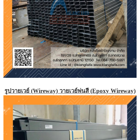
รูปวายเวย์ (Wireway) วายเวย์พ่นสี (Epoxy Wireway)