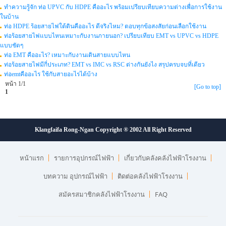
ทำความรู้จัก ท่อ UPVC กับ HDPE คืออะไร พร้อมเปรียบเทียบความต่างเพื่อการใช้งาน
ในบ้าน
ท่อ HDPE ร้อยสายไฟใต้ดินคืออะไร ดีจริงไหม? ตอบทุกข้อสงสัยก่อนเลือกใช้งาน
ท่อร้อยสายไฟแบบไหนเหมาะกับงานภายนอก? เปรียบเทียบ EMT vs UPVC vs HDPE
แบบชัดๆ
ท่อ EMT คืออะไร? เหมาะกับงานเดินสายแบบไหน
ท่อร้อยสายไฟมีกี่ประเภท? EMT vs IMC vs RSC ต่างกันยังไง สรุปครบจบที่เดียว
ท่อemtคืออะไร ใช้กับสายอะไรได้บ้าง
หน้า 1/1
[Go to top]
1
Klangfaifa Rong-Ngan Copyright ® 2002 All Right Reserved
หน้าแรก
รายการอุปกรณ์ไฟฟ้า
เกี่ยวกับคลังคลังไฟฟ้าโรงงาน
บทความ อุปกรณ์ไฟฟ้า
ติดต่อคลังไฟฟ้าโรงงาน
สมัครสมาชิกคลังไฟฟ้าโรงงาน
FAQ