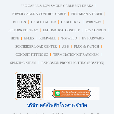
FRC CABLE & LOW SMOKE CABLE MCI DRAKA
POWER CABLE & CONTROL CABLE
PRYSMIAN & FABER
BELDEN
CABLE LADDER
CABLETRAY
WIREWAY
PERFORRATE TRAY
EMT IMC RSC CONDUIT
SCG CONDUIT
HDPE
EFLEX
KUMWELL
TOPWELD
HV HARWARD
SCHNEIDER LOAD CENTER
ABB
PLUG & SWITCH
CONDUIT FITTING SC
TERMINATION KIT RAYCHEM
SPLICING KIT 3M
EXPLOSION PROOF LIGHTING (BOSSTON)
บริษัท คลังไฟฟ้าโรงงาน จำกัด