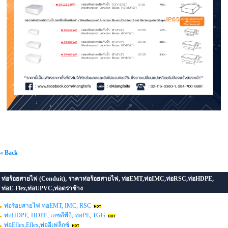
« Back
ท่อร้อยสายไฟ (Conduit), ราคาท่อร้อยสายไฟ, ท่อEMT,ท่อIMC,ท่อRSC,ท่อHDPE,
ท่อE-Flex,ท่อUPVC,ท่อตราช้าง
ท่อร้อยสายไฟ ท่อEMT, IMC, RSC
ท่อHDPE, HDPE, เอชดีพีอี, ท่อPE, TGG
ท่อEflex,Eflex,ท่ออีเฟล็กซ์