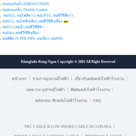
ท่ออ่อนกันน้ำARROW,UNION
ท่ออ่อนเหล็ก, Flexible Conduit
ท่อSCG, ท่อไฟสีขาว, ท่อUPVC, ท่อพีวีซีสีขาว
ท่อSCG, ท่อไฟสีเหลือง, ท่อพีวีซีสีเหลือง
ท่อSCG,ท่อน้ำ,ท่อพีวีซีสีฟ้า
ท่อHaco,ท่อพีวีซีสีเหลือง
ท่อพีพีอาร์, PPR-PIPE, ท่อเขียว, ท่อPPR
Klangfaifa Rong-Ngan Copyright ® 2002 All Right Reserved
หน้าแรก
รายการอุปกรณ์ไฟฟ้า
เกี่ยวกับคลังคลังไฟฟ้าโรงงาน
บทความ อุปกรณ์ไฟฟ้า
ติดต่อคลังไฟฟ้าโรงงาน
สมัครสมาชิกคลังไฟฟ้าโรงงาน
FAQ
FRC CABLE & LOW SMOKE CABLE MCI DRAKA