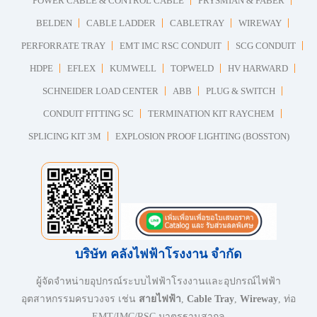
POWER CABLE & CONTROL CABLE
PRYSMIAN & FABER
BELDEN
CABLE LADDER
CABLETRAY
WIREWAY
PERFORRATE TRAY
EMT IMC RSC CONDUIT
SCG CONDUIT
HDPE
EFLEX
KUMWELL
TOPWELD
HV HARWARD
SCHNEIDER LOAD CENTER
ABB
PLUG & SWITCH
CONDUIT FITTING SC
TERMINATION KIT RAYCHEM
SPLICING KIT 3M
EXPLOSION PROOF LIGHTING (BOSSTON)
บริษัท คลังไฟฟ้าโรงงาน จำกัด
ผู้จัดจำหน่ายอุปกรณ์ระบบไฟฟ้าโรงงานและอุปกรณ์ไฟฟ้า
อุตสาหกรรมครบวงจร เช่น
สายไฟฟ้า
,
Cable Tray
,
Wireway
, ท่อ
EMT/IMC/RSC มาตรฐานสากล