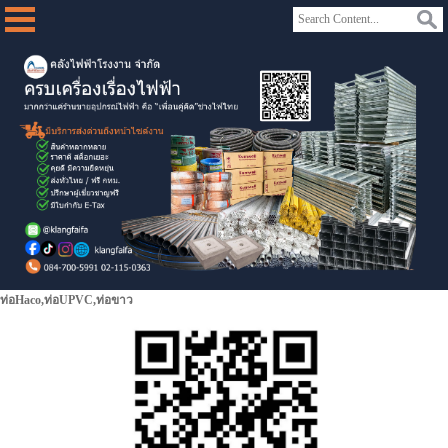
ท่อHaco,ท่อUPVC,ท่อขาว